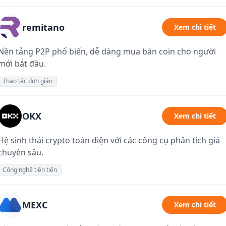
remitano
Xem chi tiết
Nền tảng P2P phổ biến, dễ dàng mua bán coin cho người
mới bắt đầu.
Thao tác đơn giản
OKX
Xem chi tiết
Hệ sinh thái crypto toàn diện với các công cụ phân tích giá
chuyên sâu.
Công nghệ tiên tiến
MEXC
Xem chi tiết