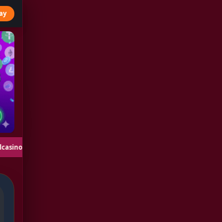
ay
Sendor
Smoothy
Giggle Fund
Space a
%
-3.21%
+6.44%
-4.15%