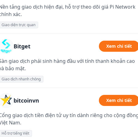
Nền tảng giao dịch hiện đại, hỗ trợ theo dõi giá Pi Network
chính xác.
Giao diện trực quan
Bitget
Xem chi tiết
Sàn giao dịch phái sinh hàng đầu với tính thanh khoản cao
và bảo mật.
Giao dịch nhanh chóng
bitcoinvn
Xem chi tiết
Cổng giao dịch tiền điện tử uy tín dành riêng cho cộng đồn
Việt Nam.
Hỗ trợ tiếng Việt