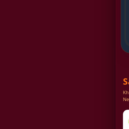
S
Kh
Ne