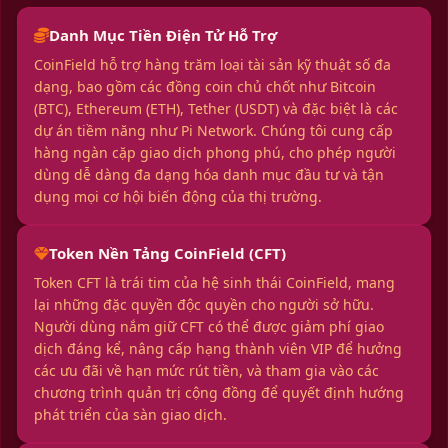
Danh Mục Tiền Điện Tử Hỗ Trợ
CoinField hỗ trợ hàng trăm loại tài sản kỹ thuật số đa
dạng, bao gồm các đồng coin chủ chốt như Bitcoin
(BTC), Ethereum (ETH), Tether (USDT) và đặc biệt là các
dự án tiềm năng như Pi Network. Chúng tôi cung cấp
hàng ngàn cặp giao dịch phong phú, cho phép người
dùng dễ dàng đa dạng hóa danh mục đầu tư và tận
dụng mọi cơ hội biến động của thị trường.
Token Nền Tảng CoinField (CFT)
Token CFT là trái tim của hệ sinh thái CoinField, mang
lại những đặc quyền độc quyền cho người sở hữu.
Người dùng nắm giữ CFT có thể được giảm phí giao
dịch đáng kể, nâng cấp hạng thành viên VIP để hưởng
các ưu đãi về hạn mức rút tiền, và tham gia vào các
chương trình quản trị cộng đồng để quyết định hướng
phát triển của sàn giao dịch.