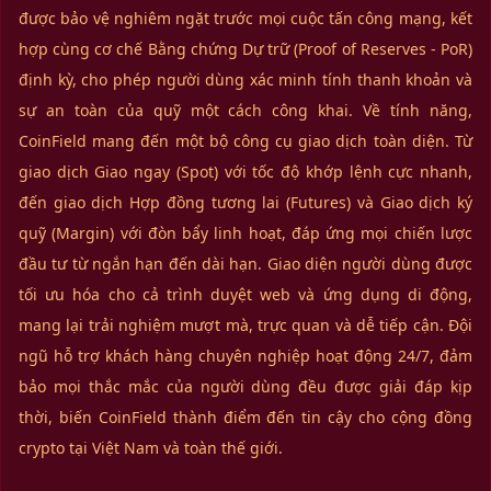
được bảo vệ nghiêm ngặt trước mọi cuộc tấn công mạng, kết
hợp cùng cơ chế Bằng chứng Dự trữ (Proof of Reserves - PoR)
định kỳ, cho phép người dùng xác minh tính thanh khoản và
sự an toàn của quỹ một cách công khai. Về tính năng,
CoinField mang đến một bộ công cụ giao dịch toàn diện. Từ
giao dịch Giao ngay (Spot) với tốc độ khớp lệnh cực nhanh,
đến giao dịch Hợp đồng tương lai (Futures) và Giao dịch ký
quỹ (Margin) với đòn bẩy linh hoạt, đáp ứng mọi chiến lược
đầu tư từ ngắn hạn đến dài hạn. Giao diện người dùng được
tối ưu hóa cho cả trình duyệt web và ứng dụng di động,
mang lại trải nghiệm mượt mà, trực quan và dễ tiếp cận. Đội
ngũ hỗ trợ khách hàng chuyên nghiệp hoạt động 24/7, đảm
bảo mọi thắc mắc của người dùng đều được giải đáp kịp
thời, biến CoinField thành điểm đến tin cậy cho cộng đồng
crypto tại Việt Nam và toàn thế giới.