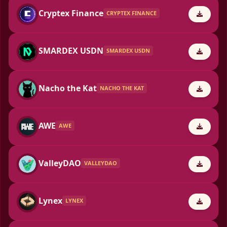
Cryptex Finance
CRYPTEX FINANCE
SMARDEX USDN
SMARDEX USDN
Nacho the Kat
NACHO THE KAT
AWE
AWE
ValleyDAO
VALLEYDAO
Lynex
LYNEX