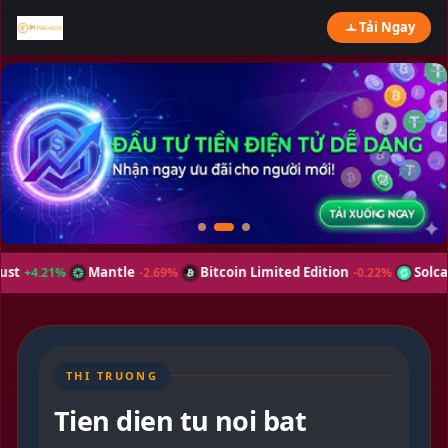
Tải Ngay
Mantle
Bitcoin Limited Edition
Solcasino Token
-2.69%
-0.22%
THI TRUONG
Tien dien tu noi bat