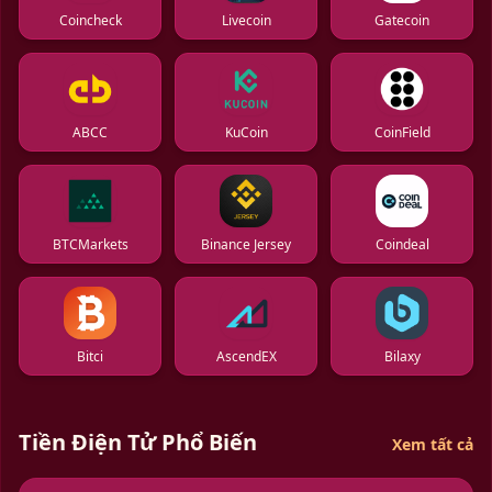
Coincheck
Livecoin
Gatecoin
ABCC
KuCoin
CoinField
BTCMarkets
Binance Jersey
Coindeal
Bitci
AscendEX
Bilaxy
Tiền Điện Tử Phổ Biến
Xem tất cả