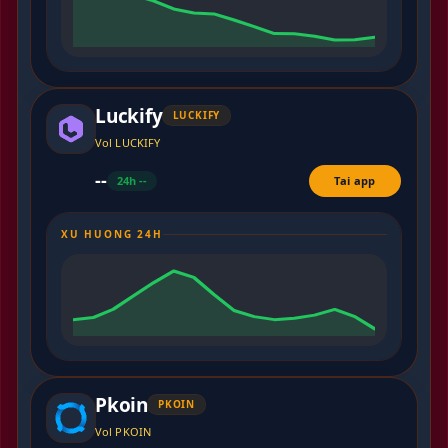
Luckify
LUCKIFY
Vol LUCKIFY
--
24h --
Tai app
XU HUONG 24H
Pkoin
PKOIN
Vol PKOIN