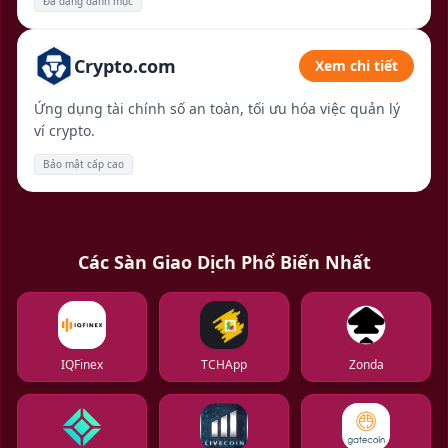
Đa dạng danh mục
Crypto.com
Xem chi tiết
Ứng dụng tài chính số an toàn, tối ưu hóa việc quản lý
ví crypto.
Bảo mật cấp cao
Các Sàn Giao Dịch Phổ Biến Nhất
IQFinex
TCHApp
Zonda